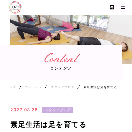
トップ
AMI ～トータルボディケア～について
Content
イベント情報
コンテンツ
レッスン紹介
トレーナー紹介
トップ
コンテンツ
スタッフブログ
素足生活は足を育てる
お客様の声
2022.08.26
スタッフブログ
ご利用の流れ
素足生活は足を育てる
詳細&料金